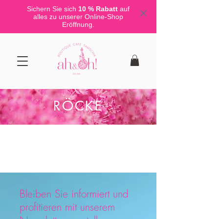
Sichern Sie sich
10 % Rabatt
auf
alles zu unserer Online-Shop
Eröffnung.
RÖCKE
Bleiben Sie informiert und
profitieren mit unserem