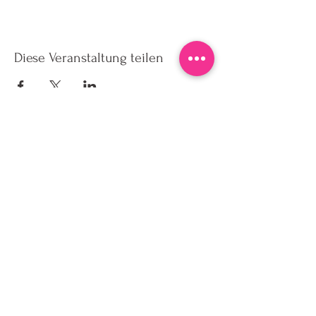
Diese Veranstaltung teilen
ah&oh • Boutique Café Tamschik
Friedrich Ebert Str. 93
14467 Potsdam
Tel:
+49 178 1887563
Mail:
info@ahundoh.com
Impressum
Datenschutzerklärung
Allgemeine Geschäftsbedingungen